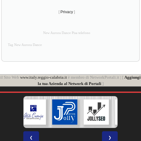
[
Privacy
]
New Aurora Dance Pisa telefono
Tag New Aurora Dance
il Sito Web
www.italy.reggio-calabria.it
è membro di NetworkPortali.it | [
Aggiungi
la tua Azienda al Network di Portali
]
❮
❯