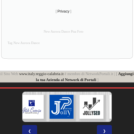
[
Privacy
]
New Aurora Dance Pisa Foto
Tag New Aurora Dance
il Sito Web
www.italy.reggio-calabria.it
è membro di NetworkPortali.it | [
Aggiungi
la tua Azienda al Network di Portali
]
❮
❯