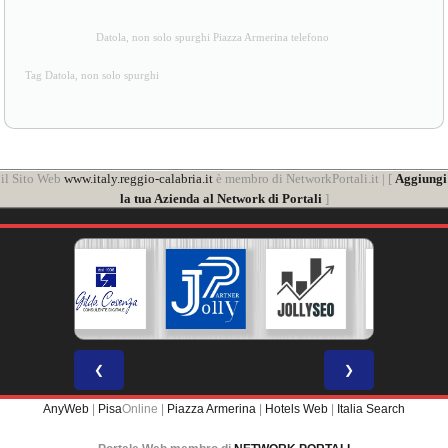
Datola, non solo spurghi Piazza Armerina telefono
Tag Datola, non solo spurghi
il Sito Web
www.italy.reggio-calabria.it
è membro di NetworkPortali.it | [
Aggiungi
la tua Azienda al Network di Portali
]
❮
❯
AnyWeb
|
Pisa
Online |
Piazza Armerina
|
Hotels Web
|
Italia Search