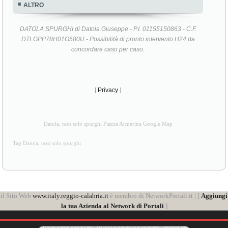
ALTRO
DATOLA SPURGHI di Datola Giuseppe - P.I. 01155150863 - C.F.
DTLGPP78H01G580U - Possibilità di pronto intervento H24 da
concordare caso per caso.
[
Privacy
]
Datola, non solo spurghi Piazza Armerina Google Map
Tag Datola, non solo spurghi
il Sito Web
www.italy.reggio-calabria.it
è membro di NetworkPortali.it | [
Aggiungi
la tua Azienda al Network di Portali
]