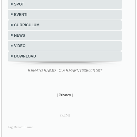
SPOT
EVENTI
CURRICULUM
NEWS
VIDEO
DOWNLOAD
RENATO RAIMO - C.F. RMARNT63E05I158T
[
Privacy
]
PREMI
Tag Renato Raimo