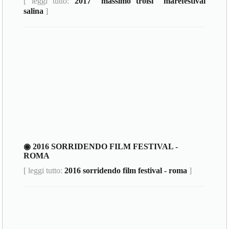
[ leggi tutto:
2017 "massimo troisi" marefestival
salina
]
◉ 2016 SORRIDENDO FILM FESTIVAL -
ROMA
[ leggi tutto:
2016 sorridendo film festival - roma
]