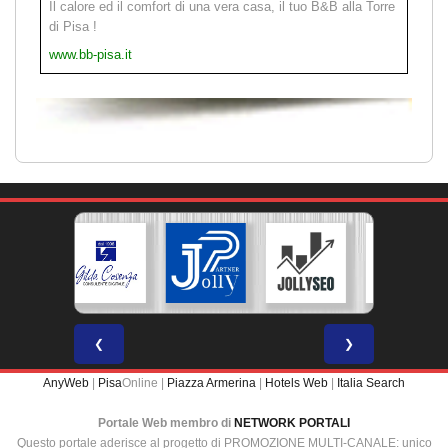
Il calore ed il comfort di una vera casa, il tuo B&B alla Torre
di Pisa !
www.bb-pisa.it
❮
❯
AnyWeb
|
Pisa
Online |
Piazza Armerina
|
Hotels Web
|
Italia Search
Portale Web membro di
NETWORK PORTALI
Questo portale aderisce al progetto di PROMOZIONE MULTI-CANALE: unico