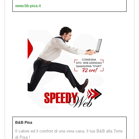
www.bb-pisa.it
B&B Pisa
Il calore ed il comfort di una vera casa, il tuo B&B alla Torre
di Pisa !