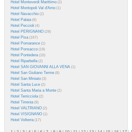
Hotel Monteverdi Marittimo
(2)
Hotel Montopoli Val d'Arno
(1)
Hotel Navacchio
(2)
Hotel Palaia
(6)
Hotel Peccioli
(4)
Hotel PERIGNANO
(29)
Hotel Pisa
(167)
Hotel Pomarance
(1)
Hotel Ponsacco
(19)
Hotel Pontedera
(10)
Hotel Riparbella
(2)
Hotel SAN GIOVANNI ALLA VENA
(1)
Hotel San Giuliano Terme
(8)
Hotel San Miniato
(3)
Hotel Santa Luce
(2)
Hotel Santa Maria a Monte
(2)
Hotel Terricciola
(2)
Hotel Tirrenia
(9)
Hotel VALTRIANO
(2)
Hotel VISIGNANO
(1)
Hotel Volterra
(17)
1
|
2
|
3
|
4
|
5
|
6
|
7
|
8
|
9
|
10
|
11
|
12
|
13
|
14
|
15
|
16
|
17
|