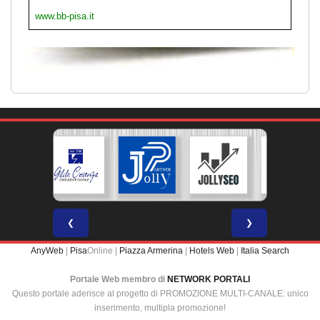
www.bb-pisa.it
❮
❯
AnyWeb
|
Pisa
Online |
Piazza Armerina
|
Hotels Web
|
Italia Search
Portale Web membro di
NETWORK PORTALI
Questo portale aderisce al progetto di PROMOZIONE MULTI-CANALE: unico
inserimento, multipla promozione!