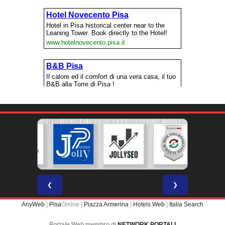
❮
❯
AnyWeb
|
Pisa
Online |
Piazza Armerina
|
Hotels Web
|
Italia Search
Portale Web membro di
NETWORK PORTALI