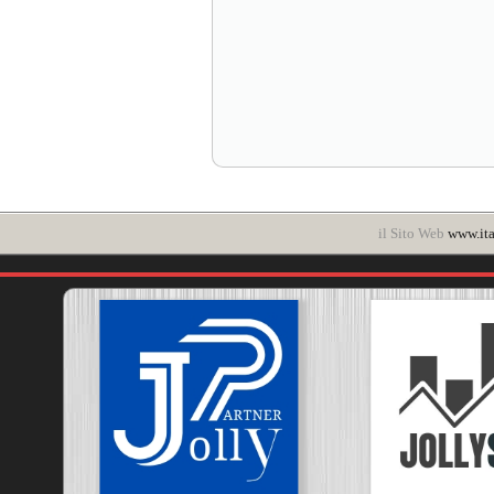
il Sito Web
www.ita