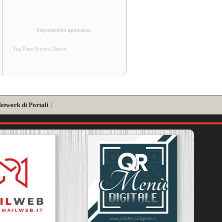
Preparazione agonistica
Tag New Aurora Dance
Network di Portali
]